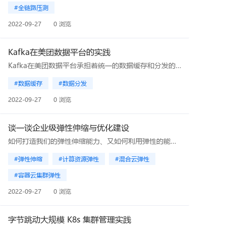
#全链路压测
2022-09-27
0 浏览
Kafka在美团数据平台的实践
Kafka在美团数据平台承担着统一的数据缓存和分发的角色，随着数据量的增长，集群规模的扩大，Kafka面临的挑战也愈发严峻。本文分享了美团Kafka面临的实际挑战，以及美团针对性的一些优化工作，希望能给从事相关开发工作的同学带来帮助或启发。
#数据缓存
#数据分发
2022-09-27
0 浏览
谈一谈企业级弹性伸缩与优化建设
如何打造我们的弹性伸缩能力、又如何利用弹性的能力解决高昂的成本问题？本文根据笔者过去的实践和思考， 简单阐述对计算资源弹性、容器云kubernetes[1]弹性、混合云弹性、Serverless[2]等的一些心得体会。
#弹性伸缩
#计算资源弹性
#混合云弹性
#容器云集群弹性
2022-09-27
0 浏览
字节跳动大规模 K8s 集群管理实践