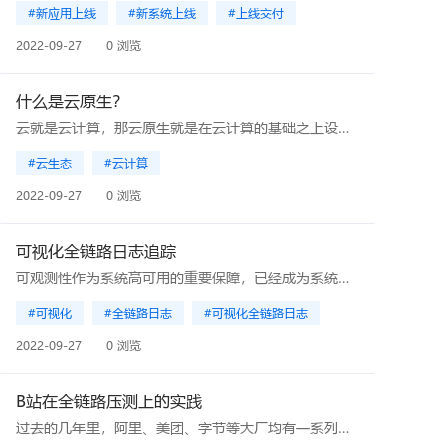
#新应用上线
#新系统上线
#上线交付
2022-09-27
0 浏览
什么是云原生？
云就是云计算，那云原生就是在云计算的基础之上设计实现，充分利用云的弹性、分布式等特性，让应用能够实现弹性伸缩、动态调度，也能更高的提升资源利用率。本文从云原生的发展历程、核心理念、代表技术等方面介绍了云原生。
#云生态
#云计算
2022-09-27
0 浏览
可视化全链路日志追踪
可观测性作为系统高可用的重要保障，已经成为系统建设中不可或缺的一环。本文介绍了可视化全链路日志追踪的新方案，它以业务链路为载体，通过有效组织业务每次执行的日志，实现了执行现场的可视化还原，支持问题的高效定位。
#可视化
#全链路日志
#可视化全链路日志
2022-09-27
0 浏览
B站在全链路压测上的实践
过去的几年里，阿里、美团、字节等大厂均有一系列的实践技术文章进行分享公开，更有PTS全链路压测、XSea全链路压测平台、Takin全链路压测平台等商业化解决方案。站在巨人们的肩膀上，本文将基于这些成熟的实践经验并结合 B 站的基础设施来介绍我们在全链路压测的建设和落地经验。